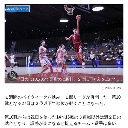
2025関東リーグ
早稲田大は101-85で専修大に勝利し２位以下と差を広げた。
2025.09.28
１週間のバイウィークを挟み、１部リーグが再開した。第10
戦となる27日は２位以下で順位が動くことになった。
第10戦からは祝日を使った14〜16戦の３連戦以外は週２日の
試合となり、調整が楽になると捉えるチーム・選手は多い。