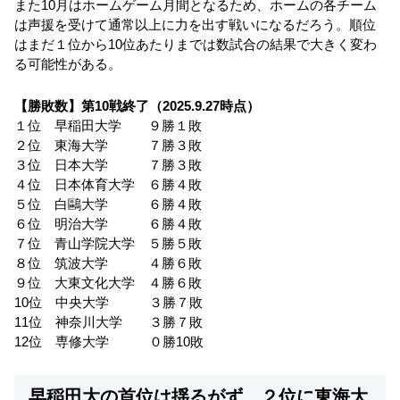
また10月はホームゲーム月間となるため、ホームの各チーム
は声援を受けて通常以上に力を出す戦いになるだろう。順位
はまだ１位から10位あたりまでは数試合の結果で大きく変わ
る可能性がある。
【勝敗数】第10戦終了（2025.9.27時点）
１位 早稲田大学 ９勝１敗
２位 東海大学 ７勝３敗
３位 日本大学 ７勝３敗
４位 日本体育大学 ６勝４敗
５位 白鷗大学 ６勝４敗
６位 明治大学 ６勝４敗
７位 青山学院大学 ５勝５敗
８位 筑波大学 ４勝６敗
９位 大東文化大学 ４勝６敗
10位 中央大学 ３勝７敗
11位 神奈川大学 ３勝７敗
12位 専修大学 ０勝10敗
早稲田大の首位は揺るがず、２位に東海大