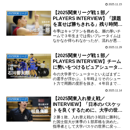
グは５位と昨年よりもスコアを伸ばし、
2025.11.15
ここぞというところでチームを支えてき
た。ルーキーイヤーからワンポイントの
【2025関東リーグ戦１部／
2025関東リーグ
出場で得点センスを見せて...
PLAYERS INTERVIEW】「課題
を直せば勝ちきれる」残り時間で
理想に近づく／＃99下地秀一郎
今季はキャプテンを務める。層の厚いチ
（日本大・４年・PG）
ームで３年生までは長いプレータイムは
なかなか得られなかったが、流れが悪く
なるとベンチから出場してチームを落ち
2025.11.29
着かせ、ゴールへのアタックも積極的で
頼れる存在だ。沖縄出身らしい独特のリ
【2025関東リーグ戦１部／
2025関東リーグ
ズム感も見どころといえる...
PLAYERS INTERVIEW】チーム
に勢いをつけるピュアシューター
／＃41石川響太郎（日本体育大・
今の大学界でシューターといえばまずこ
４年・SG）
の選手が浮かぶ。１年時よりそのシュー
ト力で周囲の度肝を抜き、４年目まで日
本体育大の得点源の一人として存在感を
2025.11.14
放ってきた。豊富な運動量でハイスコア
リングゲームを志向する日本体育大にと
【2025関東入れ替え戦／
2025関東リーグ
っては欠かせない選手であ...
INTERVIEW】「日本のバスケッ
トを良くするために、大学の世界
で頑張っていく」／松島良豪監督
２勝１敗、入れ替え戦の３戦目に勝利し
（国士舘大学）
た国士舘大が来季の１部昇格を決めた。
指導者として大学バスケの世界に戻って