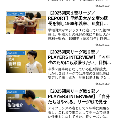
殖大・山梨学院大・法政大・国士舘大が
2025.10.04
１ゲーム差でしのぎを削り、５位と６位
とは星２つの差がある。第10戦では上位
【2025関東１部リーグ／
2025関東リーグ
グループの下の方に食...
REPORT】早稲田大が２度の延
長を制し1968年以来、６度目の
リーグ優勝に輝く／第20戦
早稲田大がマジック１に迫っていた第20
（2025.10.26）
戦は、明治大との死闘の末に早稲田大が
勝利を収め、1968年（昭和43年）以来の
優勝を果たした。１部昇格初年度でのリ
2025.10.27
ーグ優勝は過去20年ほどを遡ると、2004
年に慶應義塾大、2005年に青山学院大が
【2025関東リーグ戦２部／
2025関東リーグ
２年連...
PLAYERS INTERVIEW】「４年
生のためにも頑張りたい」目指す
は最短での１部復帰／＃14菅野
今季２部降格となっている山梨学院大。
陸（山梨学院大・２年・PG）
しかし２部リーグでは序盤の２敗以降は
安定して勝ち進み、見事19勝３敗で２部
優勝を決めて入れ替え戦に臨む。中心と
2025.11.04
なるのは中村、齋藤、スヴェトリシック
など昨年も主力として出場していたメン
【2025関東リーグ戦１部／
2025関東リーグ
バーに、期待の１年生も...
PLAYERS INTERVIEW】「自分
たちはやれる」リーグ戦で見せた
成長をインカレで結果に／＃４佐
ディフェンス巧者として２年時に頭角を
伯崚介（白鷗大・４年・SG）
表し、これまで主力としてチームで泥臭
い仕事をこなしてきた。春シーズンは怪