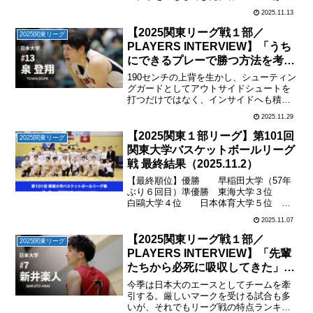
我もあってパフォーマンスを見せること
2025.11.13
ができなかったため秋には期待があった
が、チームは３連敗スタートと苦しい出
【2025関東リーグ戦１部／
2025関東リーグ
足となり、もがいた２ヶ月...
PLAYERS INTERVIEW】「うち
にできるプレーで勝つ方法を考え
ていく」／＃13泉 登翔（日本
190センチの上背を生かし、シューティン
大・４年・SG）
グガードとしてアウトサイドシュートを
打つだけではなく、インサイドへも積極
的なアタックで流れを引き寄せるプレー
2025.11.29
を見せる。今年の日本大のスタメンに入
る３人の４年生のうちの一人として、プ
【2025関東１部リーグ】第101回
2025関東リーグ
レー以外でもメンバー...
関東大学バスケットボールリーグ
戦 最終結果（2025.11.2）
【最終順位】優勝 早稲田大学（57年
ぶり６回目）準優勝 東海大学３位
白鷗大学４位 日本体育大学５位
日本大学６位 大東文化大学７位
2025.11.07
明治大学８位 青山学院大学９位
中央大学10位 神奈川大学（１・２部
【2025関東リーグ戦１部／
2025関東リーグ
入れ替え戦にて残留）...
PLAYERS INTERVIEW】「先輩
たちから必死に吸収してきた」食
らいついて成長してきた４年間／
今季は日本大のエースとしてチームを牽
＃７新井楽人（日本大・４年・
引する。厳しいマークを受ける試合も多
いが、それでもリーグ戦の特点ランキン
SF）