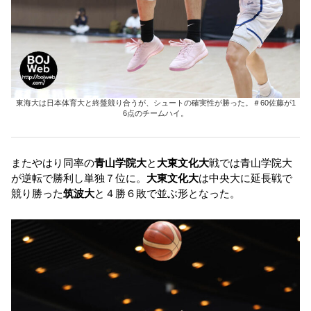
東海大は日本体育大と終盤競り合うが、シュートの確実性が勝った。＃60佐藤が1
6点のチームハイ。
またやはり同率の
青山学院大
と
大東文化大
戦では青山学院大
が逆転で勝利し単独７位に。
大東文化大
は中央大に延長戦で
競り勝った
筑波大
と４勝６敗で並ぶ形となった。