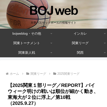
大学バスケットボールの情報サイト
bojweblog・その他
インカレ
関東トーナメント
関東リーグ
関東新人戦
関西
ホーム
関東リーグ
2025関東リーグ
【2025関東１部リーグ／REPORT】バイ
ウィーク明けの戦いは順位が細かく動き、
東海大が２位に浮上／第10戦
（2025.9.27）