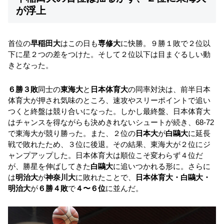
が浮上
首位の
早稲田大
はこの日も
専修大
に快勝。９勝１敗で２位以
下に星２つの差をつけた。そして２位以下は目まぐるしい動
きとなった。
６勝３敗
同士の
東海大
と
日本体育大
の同率対決は、前半日本
体育大が押され気味のところ、速攻やスリーポイントで追い
つくと終盤は競り合いになった。しかし最終盤、日本体育大
はチャンスを得ながらも決めきれないシュートが続き、68-72
で東海大が競り勝った。また、２位の
日本大
が
白鷗大
に延長
戦で敗れたため、３位に後退。その結果、東海大が２位にジ
ャンプアップした。日本体育大は順位こそ変わらず４位だ
が、勝星を伸ばしてきた
白鷗大
に追いつかれる形に。さらに
は
明治大
が
神奈川大
に敗れたことで、
日本体育大・白鷗大・
明治大
が
６勝４敗
で
４〜６位
に並んだ。