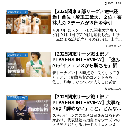
きた国士舘大の松島監督は、キャプテン
2025.11.29
だった大学４年時、アシスタントコーチ
時、そして今回は監督と、異なる立場で
【2025関東３部リーグ／途中経
2025関東リーグ
３度の１部昇格を成し遂げ...
過】首位・埼玉工業大、２位・杏
林大の２チームが３部を牽引
（2025.9.21）
８月30日にスタートした関東大学3部リー
グは９月21日で第９戦を消化した。12チ
ームによる2巡総当たりの戦いは、上位３
チームが２部との入れ替え戦に進出する
2025.09.22
という１・２部と同じ方式のリーグ戦と
なっている。３部リーグは速い展開でた
【2025関東リーグ戦１部／
2025関東リーグ
たみかけるスピ...
PLAYERS INTERVIEW】「強み
のディフェンスから勝ちを」新キ
ャプテンがチームで目指す勝利／
春トーナメントの時点で「良くなってき
＃30佐古竜誠（白鷗大・４年・
た」という網野監督のコメントもあった
佐古。昨年まではベンチ入りした試合は
PG）
少ないが、今季は春から活躍の兆しが見
2025.10.10
えていた。リーグ戦ではスタメンとして
選手層の厚い白鷗大でメインガードの１
【2025関東リーグ戦１部／
2025関東リーグ
人としてプレーし、存在感...
PLAYERS INTERVIEW】大事な
のは「諦めない」こと。どんなと
きも自分たちのスタイルをやり通
スキルとセンスの高さは目をみはるもの
すだけ／＃３塚本智裕（大東文化
があり、代表経験も抱負で今シーズンの
大学界の顔となるガードの１人といえ
大・４年・PG）