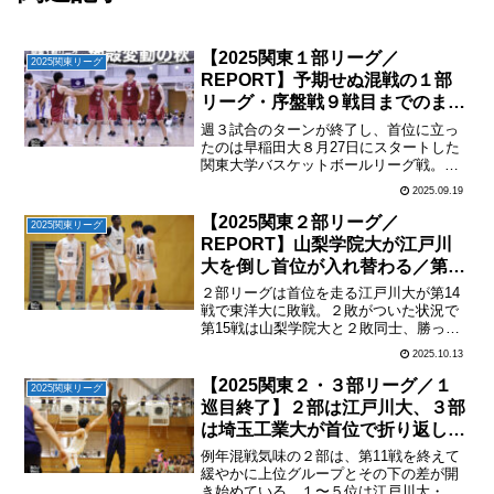
【2025関東１部リーグ／
2025関東リーグ
REPORT】予期せぬ混戦の１部
リーグ・序盤戦９戦目までのまと
め（2025.9.14）
週３試合のターンが終了し、首位に立っ
たのは早稲田大８月27日にスタートした
関東大学バスケットボールリーグ戦。開
始から100年を経て新たなるスタートをき
2025.09.19
ったともいえる101回目の歴史ある大会
は、序盤の９試合を消化してこれまでに
【2025関東２部リーグ／
2025関東リーグ
ない予測不可能な...
REPORT】山梨学院大が江戸川
大を倒し首位が入れ替わる／第15
戦（2025.10.12）
２部リーグは首位を走る江戸川大が第14
戦で東洋大に敗戦。２敗がついた状況で
第15戦は山梨学院大と２敗同士、勝った
方が首位という状況での対決になった。
2025.10.13
立ち上がりから山梨学院大のペースで試
合が進み、山梨学院大が15試合を終えた
【2025関東２・３部リーグ／１
2025関東リーグ
時点でトップに立っ...
巡目終了】２部は江戸川大、３部
は埼玉工業大が首位で折り返し
（2025.9.28）
例年混戦気味の２部は、第11戦を終えて
緩やかに上位グループとその下の差が開
き始めている。１〜５位は江戸川大・拓