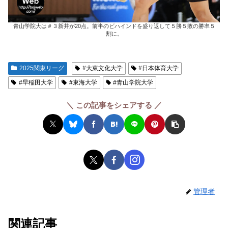
青山学院大は＃３新井が20点。前半のビハインドを盛り返して５勝５敗の勝率５
割に。
2025関東リーグ
#大東文化大学
#日本体育大学
#早稲田大学
#東海大学
#青山学院大学
＼ この記事をシェアする ／
管理者
関連記事