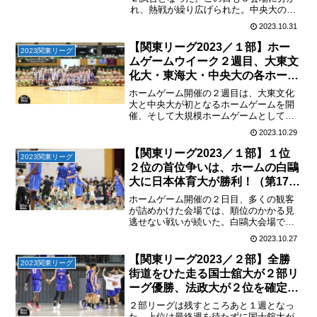
れ、熱戦が繰り広げられた。中央大のホ
ームゲームは死力を尽くした拓殖大が歓
2023.10.31
喜の勝利アリーナ立川立飛では、ホーム
の中央大が拓殖大を２戦目の相手として
【関東リーグ2023／１部】ホー
2023関東リーグ
迎え撃った。この日、東海...
ムゲームウイーク２週目、大東文
化大・東海大・中央大の各ホーム
チームが勝利！優勝争いをする白
ホームゲーム開催の２週目は、大東文化
鷗大と日本体育大はともに敗北
大と中央大が初となるホームゲームを開
催、そして大規模ホームゲームとして定
（第18節/2023.10.28）
着している東海大もホーム開催となり、
2023.10.29
３会場でそれぞれのチームが観客の応援
を背に戦った。日本体育大が日本大に敗
【関東リーグ2023／１部】１位
2023関東リーグ
北し、痛い４敗目前節、優...
２位の首位争いは、ホームの白鷗
大に日本体育大が勝利！（第17
節/2023.10.22）
ホームゲーム開催の２日目、多くの観客
が詰めかけた会場では、順位のかかる見
逃せない戦いが続いた。白鷗大会場では
上位リーグの息詰まる２戦と、下位リー
2023.10.27
グでは降格のかかる戦いで13位の早稲田
大が14位の江戸川大を下した。３位の日
【関東リーグ2023／２部】全勝
2023関東リーグ
本大に挑んだ大東文化...
街道をひた走る国士舘大が２部リ
ーグ優勝、法政大が２位を確定
（20戦終了時点/2023.10.22）
２部リーグは残すところあと１週となっ
た。上位は最終週を待たずに国士舘大が