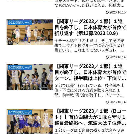
節/2023.10.14）
目をスタート。残りは６試合、さまざま
なものがかかった戦いに入る。拓殖大が
明治大に勝利して第12節の雪辱を果たす
2023.10.15
10/8の第12節で明治大に逆転負けを喫し
た拓殖大が、すぐさま明治大と再戦。1Q
【関東リーグ2023／１部】１巡
2023関東リーグ
は互角のところ...
目を終了し、日本体育大が首位で
折り返す（第13節/2023.10.9）
全チーム総当りの１巡目、そしてその結
果で上位と下位グループに分かれる２巡
目という、これまでにないレギュレーシ
ョンに挑んでいる関東１部リーグ。１巡
2023.10.14
目の最終節を終了し、日本体育大が首位
で折り返した。２巡目は勝敗にかかわら
【関東リーグ2023／１部】１巡
2023関東リーグ
ず、各グループ内で順位が...
目が終了し、日本体育大が首位で
ターン。後半戦は上位・下位リー
グに分かれた戦いに（１巡目結
３部では長年行われている、後半戦を上
果）
位・下位に分ける方式を取り入れた１
部。前半戦13試合が終了し、７チームで
構成されるグループが決定。２巡目、残
2023.10.14
り６試合は実力の似た相手しかいないた
め、勝負はこれまでになくシビアになる
【関東リーグ2023／１部（Bコー
2023関東リーグ
ことが予想される。下位は...
ト）】首位白鷗大が１敗を守り１
巡目最終戦へ、筑波大は７位浮上
（第12節/2023.10.8）
１部リーグは１巡目の残り３試合を３連