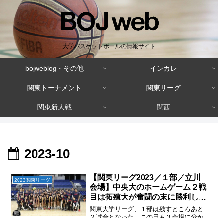
大学バスケットボールの情報サイト
bojweblog・その他
インカレ
関東トーナメント
関東リーグ
関東新人戦
関西
2023-10
【関東リーグ2023／１部／立川
2023関東リーグ
会場】中央大のホームゲーム２戦
目は拓殖大が奮闘の末に勝利し自
動降格を回避、早稲田大の２部降
関東大学リーグ、１部は残すところあと
格が決定（第19節/2023.10.29）
２試合となった。この日も３会場に分か