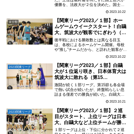
優勝を、法政大が２位を決めた。国士舘
大は残す２試合で全勝優勝が達成できる
2023.10.22
かどうかが注目だ。この２校が１部との
入れ替え戦（11/7〜11/10開催予定）に進
【関東リーグ2023／１部】ホー
未分類
む。国士舘大は...
ムゲームウイークスタート！白鷗
大、筑波大が観客でにぎわう（第
16節/2023.10.21）
後半戦における勝敗数とは異なる目玉
は、各校によるホームゲーム開催。母校
や“推し”チームだから、と訪れた観客が会
場を盛り上げる。16、17節は白鷗大と筑
2023.10.22
波大がホームゲーム開催となった。中央
大は追い上げる明治大を最後にかわす８
【関東リーグ2023／１部】白鷗
2023関東リーグ
位中央大は、後半に...
大が１位返り咲き、日本体育大は
筑波大に敗れる（第15
節/2023.10.15）
激闘が続く１部リーグ。第15節も各会場
で熱い試合が続いたが、終盤戦らしい息
詰まる僅差での勝負が続いた。白鷗大会
場の３試合は、上位リーグの２試合は最
2023.10.21
後の１秒までわからない激しい展開とな
り、専修大と白鷗大が激闘を制した。明
【関東リーグ2023／１部】２巡
2023関東リーグ
治大は神奈川大に勝って...
目がスタート、上位リーグは日本
大、白鷗大など上位チームが勝
利、大東文化大は競り負け（第14
１部リーグは上位・下位に分かれて２巡