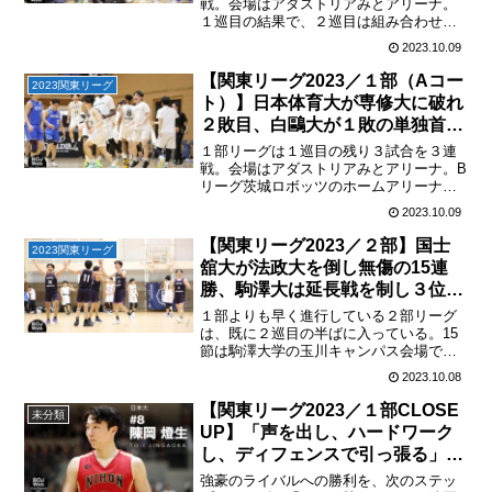
戦。会場はアダストリアみとアリーナ。
１巡目の結果で、２巡目は組み合わせや
会場が決定する。Bコートの３試合は上位
2023.10.09
の順位は変わらないが、１巡目最終戦に
向け、重要な試合が続いた。白鷗大は単
【関東リーグ2023／１部（Aコー
2023関東リーグ
独首位、１巡目最後戦は...
ト）】日本体育大が専修大に破れ
２敗目、白鷗大が１敗の単独首位
に、明治大は大逆転（第12
１部リーグは１巡目の残り３試合を３連
節/2023.10.8）
戦。会場はアダストリアみとアリーナ。B
リーグ茨城ロボッツのホームアリーナで
開催している。Aコートの４試合は熱戦が
2023.10.09
相次いだ。明治大は4Qに46点の猛攻で大
逆転、拓殖大を破り３勝目２勝の明治大
【関東リーグ2023／２部】国士
2023関東リーグ
と１勝の拓殖大は...
舘大が法政大を倒し無傷の15連
勝、駒澤大は延長戦を制し３位へ
（15戦目/2023.10.7）
１部よりも早く進行している２部リーグ
は、既に２巡目の半ばに入っている。15
節は駒澤大学の玉川キャンパス会場で、
上位を占う重要な対戦が続いた。国士舘
2023.10.08
大は全勝で揺るがなかったが、２位以下
はそれぞれの勝敗数が近づき、終盤まで
【関東リーグ2023／１部CLOSE
未分類
まだわからない。２部リ...
UP】「声を出し、ハードワーク
し、ディフェンスで引っ張る」悩
みながらも挑み続ける姿勢をチー
強豪のライバルへの勝利を、次のステッ